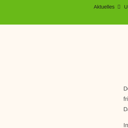
Aktuelles
U
D
f
D
I