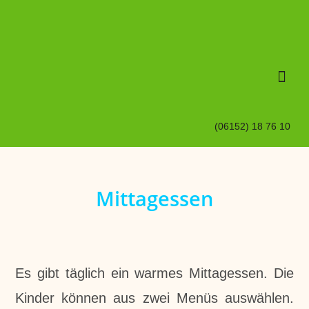
Unsere S
Schulisch
(06152) 18 76 10
Mittagessen
Es gibt täglich ein warmes Mittagessen. Die
Kinder können aus zwei Menüs auswählen.