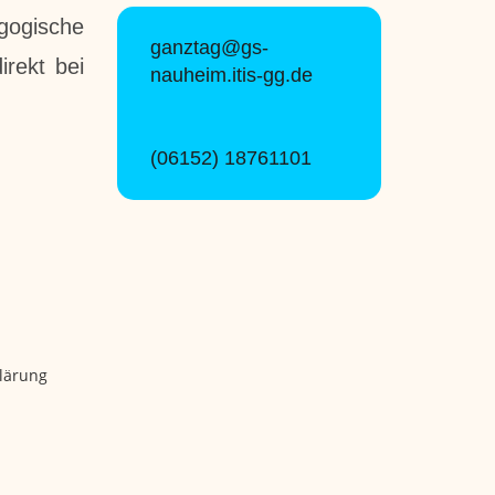
gogische
ganztag@gs-
irekt bei
nauheim.itis-gg.de
(06152) 18761101
lärung