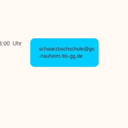
3:00 Uhr
schwarzbachschule@gs
-nauheim.itis-gg.de