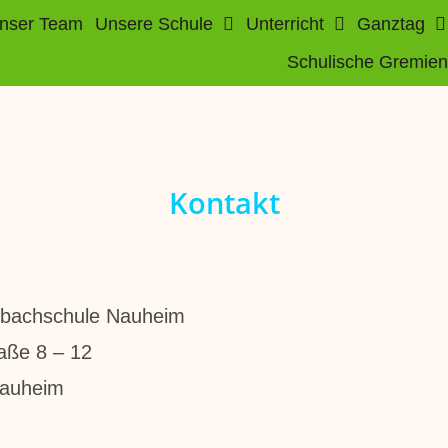
nser Team
Unsere Schule
Unterricht
Ganztag
Schulische Gremien
Kontakt
bachschule Nauheim
aße 8 – 12
auheim