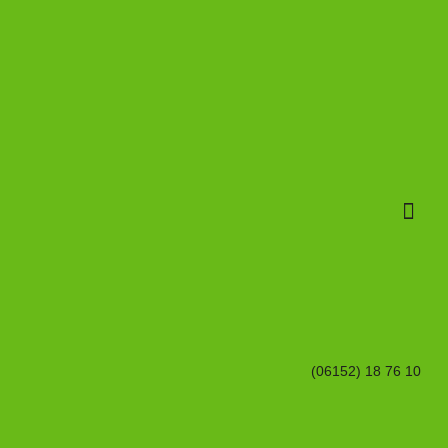
Unsere S
Schulisch
(06152) 18 76 10